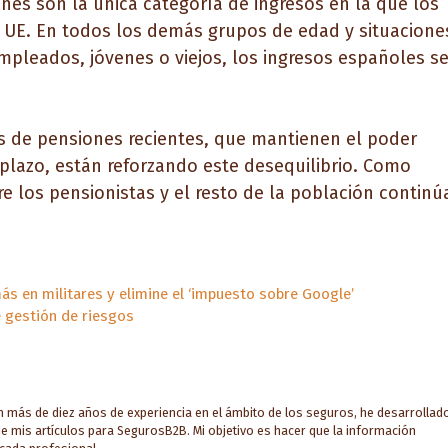
ones son la única categoría de ingresos en la que los
 UE. En todos los demás grupos de edad y situacione
pleados, jóvenes o viejos, los ingresos españoles s
s de pensiones recientes, que mantienen el poder
mplazo, están reforzando este desequilibrio. Como
re los pensionistas y el resto de la población continú
s en militares y elimine el ‘impuesto sobre Google’
e gestión de riesgos
on más de diez años de experiencia en el ámbito de los seguros, he desarrollad
e mis artículos para SegurosB2B. Mi objetivo es hacer que la información