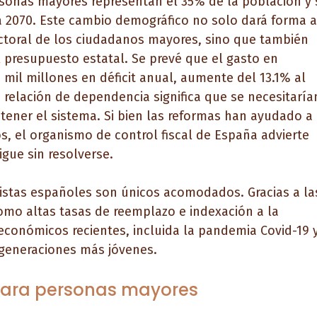
rsonas mayores representan el 35% de la población y 
 2070. Este cambio demográfico no solo dará forma a
ectoral de los ciudadanos mayores, sino que también
l presupuesto estatal. Se prevé que el gasto en
 mil millones en déficit anual, aumente del 13.1% al
e relación de dependencia significa que se necesitaría
ener el sistema. Si bien las reformas han ayudado a
os, el organismo de control fiscal de España advierte
igue sin resolverse.
nistas españoles son únicos acomodados. Gracias a la
omo altas tasas de reemplazo e indexación a la
 económicos recientes, incluida la pandemia Covid-19 
s generaciones más jóvenes.
 para personas mayores