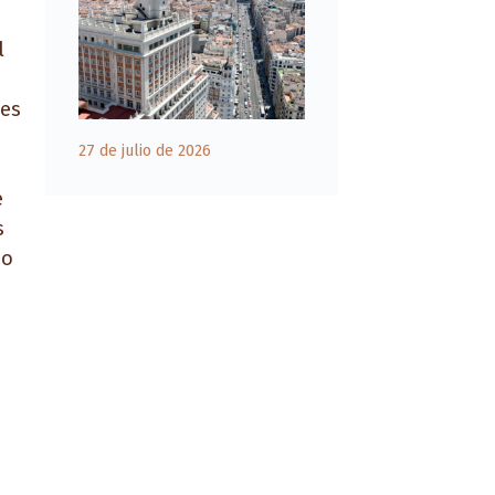
l
 es
27 de julio de 2026
e
s
no
s