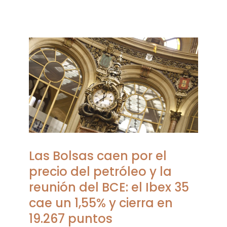
Las Bolsas caen por el
precio del petróleo y la
reunión del BCE: el Ibex 35
cae un 1,55% y cierra en
19.267 puntos