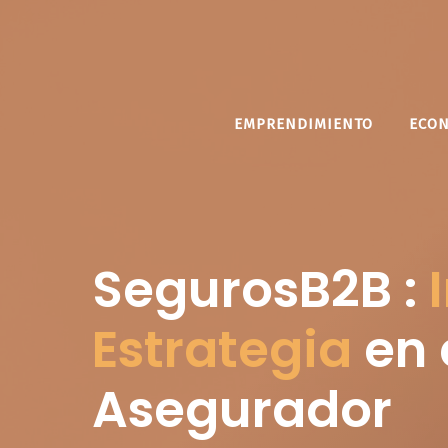
Saltar
al
contenido
EMPRENDIMIENTO
ECO
SegurosB2B :
Estrategia
en 
Asegurador