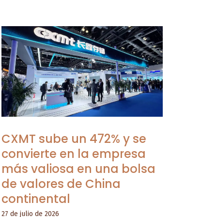
CXMT sube un 472% y se
convierte en la empresa
más valiosa en una bolsa
de valores de China
continental
27 de julio de 2026