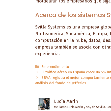
moldearán los empresarios que siga
Acerca de los sistemas Sv
Svitla Systems es una empresa globa
Norteamérica, Sudamérica, Europa, Indi
computación en la nube, datos, desar
empresa también se asocia con otra
experiencia.
Categorías
Emprendimiento
El tráfico aéreo en España crece un 5% in
BBVA registra el mejor comportamiento e
análisis del fondo de Jefferies
Lucía Marín
Me llamo Lucía Marín y soy de Sevilla. C