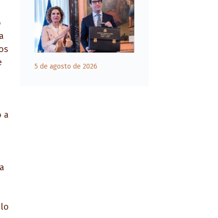
o
a
dos
e
5 de agosto de 2026
o a
ra
 lo