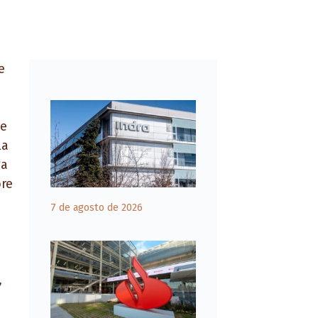
e
ce
la
ga
ore
7 de agosto de 2026
,