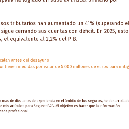
spaña ha logrado un superávit fiscal primario por
resos tributarios han aumentado un 41% (superando e
sigue cerrando sus cuentas con déficit. En 2025, esto
, el equivalente al 2,2% del PIB.
calan antes del desayuno
ntienen medidas por valor de 5.000 millones de euros para miti
on más de diez años de experiencia en el ámbito de los seguros, he desarrollad
e mis artículos para SegurosB2B. Mi objetivo es hacer que la información
 cada profesional.