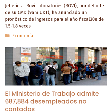
Jefferies | Rovi Laboratories (ROVI), por delante
de su CMD (9am UKT), ha anunciado un
pronóstico de ingresos para el año fiscal30e de
1.5-1.8 veces
Categorías
Economía
El Ministerio de Trabajo admite
687,884 desempleados no
contados