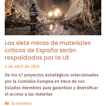
Las siete minas de materiales
críticos de España serán
respaldadas por la UE
4 de abril de 2025
De los 47 proyectos estratégicos seleccionados
por la Comisión Europea en trece de sus
Estados miembros para garantizar y diversificar
el acceso a las materias
Categorías
Economía