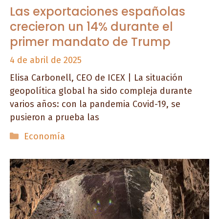
Las exportaciones españolas
crecieron un 14% durante el
primer mandato de Trump
4 de abril de 2025
Elisa Carbonell, CEO de ICEX | La situación
geopolítica global ha sido compleja durante
varios años: con la pandemia Covid-19, se
pusieron a prueba las
Categorías
Economía