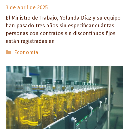
3 de abril de 2025
El Ministro de Trabajo, Yolanda Díaz y su equipo
han pasado tres años sin especificar cuántas
personas con contratos sin discontinuos fijos
están registradas en
Categorías
Economía