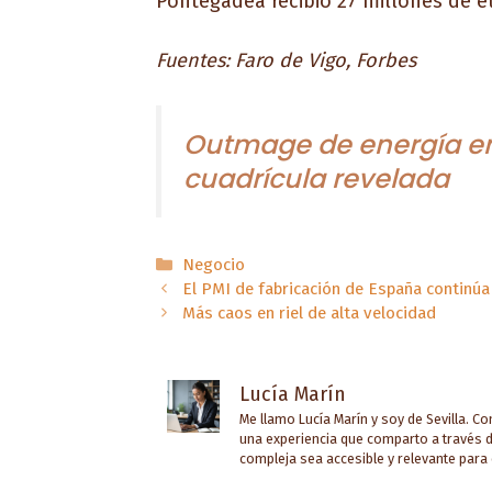
Pontegadea recibió 27 millones de e
Fuentes: Faro de Vigo, Forbes
Outmage de energía en 
cuadrícula revelada
Categorías
Negocio
El PMI de fabricación de España continúa 
Más caos en riel de alta velocidad
Lucía Marín
Me llamo Lucía Marín y soy de Sevilla. C
una experiencia que comparto a través d
compleja sea accesible y relevante para