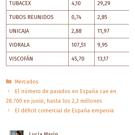
TUBACEX
4,10
29,29
TUBOS REUNIDOS
0,74
2,85
UNICAJA
2,88
11,97
VIDRALA
107,51
9,95
VISCOFÁN
45,70
13,17
Categorías
Mercados
El número de parados en España cae en
28.700 en junio, hasta los 2,3 millones
El déficit comercial de España empeora
Lucía Marín